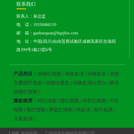
联系我们
联系人：泉总监
电 话：19330466110
邮 箱：ganhaoquan@hqzjbio.com
地 址：中国(四川)自由贸易试验区成都高新区吉瑞四
路399号1栋23层6号
产品类目：
动物红细胞
|
动物血清
|
动物血浆
|
动物
无菌脱纤维血
|
动物抗凝血
|
动物血清白蛋白
|
醛化
动物红细胞
|
爆款推荐：
鸡红细胞
|
猪红细胞
|
绵羊红细胞
|
牛红
细胞
|
兔红细胞
|
豚鼠红细胞
|
鸡血清
|
胎牛血清
|
大鼠血清
|
LINK
友情链接：
广州鸿泉生物科技有限公司