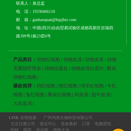
联系人：泉总监
电 话：19330466110
邮 箱：ganhaoquan@hqzjbio.com
地 址：中国(四川)自由贸易试验区成都高新区吉瑞四
路399号1栋23层6号
产品类目：
动物红细胞
|
动物血清
|
动物血浆
|
动物
无菌脱纤维血
|
动物抗凝血
|
动物血清白蛋白
|
醛化
动物红细胞
|
爆款推荐：
鸡红细胞
|
猪红细胞
|
绵羊红细胞
|
牛红
细胞
|
兔红细胞
|
豚鼠红细胞
|
鸡血清
|
胎牛血清
|
大鼠血清
|
LINK
友情链接：
广州鸿泉生物科技有限公司
北京注册公司
签证中心
音效素材
口罩
电脑壁纸
药材
医院
药品柜
模板大全