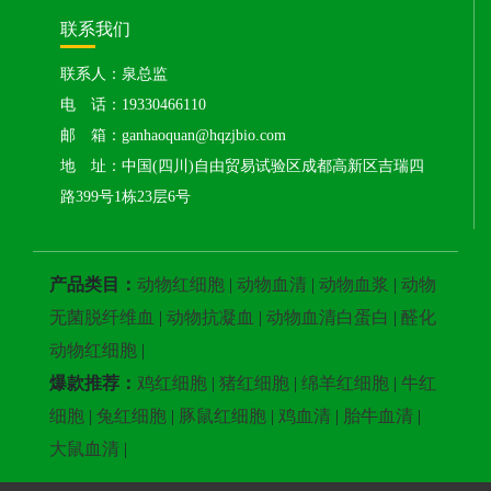
联系我们
联系人：泉总监
电 话：19330466110
邮 箱：ganhaoquan@hqzjbio.com
地 址：中国(四川)自由贸易试验区成都高新区吉瑞四
路399号1栋23层6号
产品类目：
动物红细胞
|
动物血清
|
动物血浆
|
动物
无菌脱纤维血
|
动物抗凝血
|
动物血清白蛋白
|
醛化
动物红细胞
|
爆款推荐：
鸡红细胞
|
猪红细胞
|
绵羊红细胞
|
牛红
细胞
|
兔红细胞
|
豚鼠红细胞
|
鸡血清
|
胎牛血清
|
大鼠血清
|