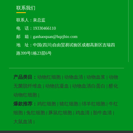
联系我们
联系人：泉总监
电 话：19330466110
邮 箱：ganhaoquan@hqzjbio.com
地 址：中国(四川)自由贸易试验区成都高新区吉瑞四
路399号1栋23层6号
产品类目：
动物红细胞
|
动物血清
|
动物血浆
|
动物
无菌脱纤维血
|
动物抗凝血
|
动物血清白蛋白
|
醛化
动物红细胞
|
爆款推荐：
鸡红细胞
|
猪红细胞
|
绵羊红细胞
|
牛红
细胞
|
兔红细胞
|
豚鼠红细胞
|
鸡血清
|
胎牛血清
|
大鼠血清
|