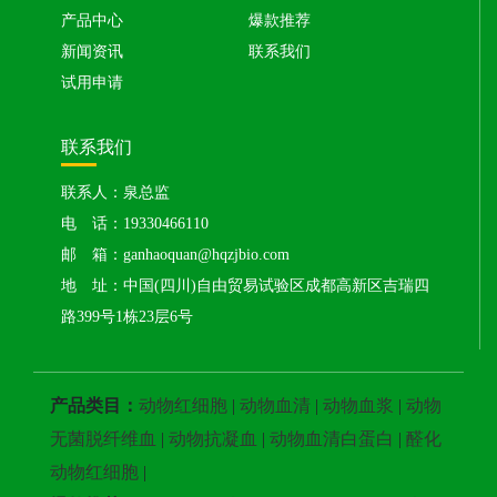
产品中心
爆款推荐
新闻资讯
联系我们
试用申请
联系我们
联系人：泉总监
电 话：19330466110
邮 箱：ganhaoquan@hqzjbio.com
地 址：中国(四川)自由贸易试验区成都高新区吉瑞四
路399号1栋23层6号
产品类目：
动物红细胞
|
动物血清
|
动物血浆
|
动物
无菌脱纤维血
|
动物抗凝血
|
动物血清白蛋白
|
醛化
动物红细胞
|