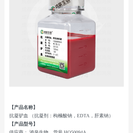
【产品名称】
抗凝驴血 （抗凝剂：枸橼酸钠，EDTA，肝素钠）
【产品型号】
供应商： 鸿泉生物，货号 HQ50094A