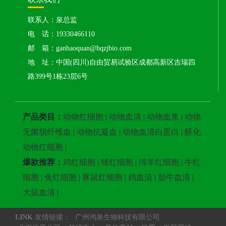
联系人：泉总监
电 话：19330466110
邮 箱：ganhaoquan@hqzjbio.com
地 址：中国(四川)自由贸易试验区成都高新区吉瑞四
路399号1栋23层6号
产品类目：
动物红细胞
|
动物血清
|
动物血浆
|
动物
无菌脱纤维血
|
动物抗凝血
|
动物血清白蛋白
|
醛化
动物红细胞
|
爆款推荐：
鸡红细胞
|
猪红细胞
|
绵羊红细胞
|
牛红
细胞
|
兔红细胞
|
豚鼠红细胞
|
鸡血清
|
胎牛血清
|
大鼠血清
|
LINK
友情链接：
广州鸿泉生物科技有限公司