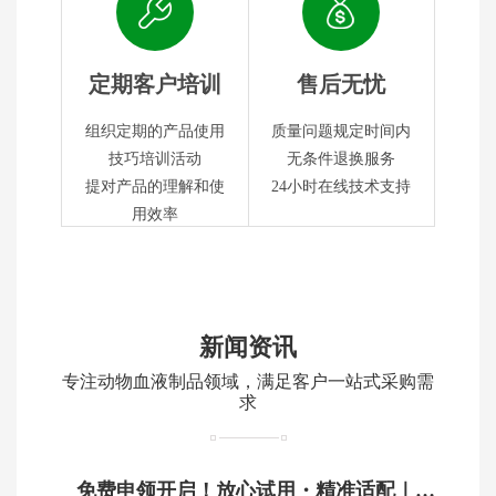
定期客户培训
售后无忧
组织定期的产品使用
质量问题规定时间内
技巧培训活动
无条件退换服务
提对产品的理解和使
24小时在线技术支持
用效率
新闻资讯
专注动物血液制品领域，满足客户一站式采购需
求
免费申领开启！放心试用・精准适配｜鸿泉生物动物血制品