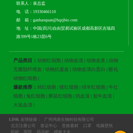
联系人：泉总监
电 话：19330466110
邮 箱：ganhaoquan@hqzjbio.com
地 址：中国(四川)自由贸易试验区成都高新区吉瑞四
路399号1栋23层6号
产品类目：
动物红细胞
|
动物血清
|
动物血浆
|
动物
无菌脱纤维血
|
动物抗凝血
|
动物血清白蛋白
|
醛化
动物红细胞
|
爆款推荐：
鸡红细胞
|
猪红细胞
|
绵羊红细胞
|
牛红
细胞
|
兔红细胞
|
豚鼠红细胞
|
鸡血清
|
胎牛血清
|
大鼠血清
|
LINK
友情链接：
广州鸿泉生物科技有限公司
北京注册公司
签证中心
音效素材
口罩
电脑壁纸
药材
医院
药品柜
模板大全