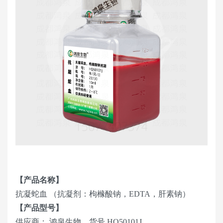
【产品名称】
抗凝蛇血 （抗凝剂：枸橼酸钠，EDTA，肝素钠）
【产品型号】
供应商： 鸿泉生物，货号 HQ50101J