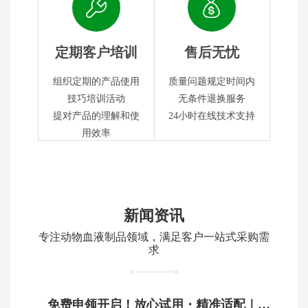
定期客户培训
售后无忧
组织定期的产品使用
质量问题规定时间内
技巧培训活动
无条件退换服务
提对产品的理解和使
24小时在线技术支持
用效率
新闻资讯
专注动物血液制品领域，满足客户一站式采购需
求
免费申领开启！放心试用・精准适配｜鸿泉生物动物血制品