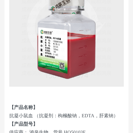
【产品名称】
抗凝小鼠血 （抗凝剂：枸橼酸钠，EDTA，肝素钠）
【产品型号】
供应商： 鸿泉生物，货号 HQ50103E