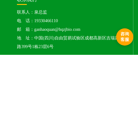
联系人：泉总监
电 话：19330466110
邮 箱：ganhaoquan@hqzjbio.com
咨询
地 址：中国(四川)自由贸易试验区成都高新区吉瑞四
客服
路399号1栋23层6号
产品类目：
动物红细胞
|
动物血清
|
动物血浆
|
动物
无菌脱纤维血
|
动物抗凝血
|
动物血清白蛋白
|
醛化
动物红细胞
|
爆款推荐：
鸡红细胞
|
猪红细胞
|
绵羊红细胞
|
牛红
细胞
|
兔红细胞
|
豚鼠红细胞
|
鸡血清
|
胎牛血清
|
大鼠血清
|
LINK
友情链接：
广州鸿泉生物科技有限公司