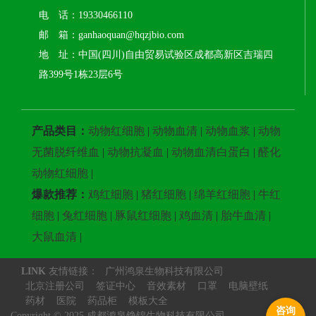
电 话：19330466110
邮 箱：ganhaoquan@hqzjbio.com
地 址：中国(四川)自由贸易试验区成都高新区吉瑞四
路399号1栋23层6号
产品类目：
动物红细胞
|
动物血清
|
动物血浆
|
动物
无菌脱纤维血
|
动物抗凝血
|
动物血清白蛋白
|
醛化
动物红细胞
|
爆款推荐：
鸡红细胞
|
猪红细胞
|
绵羊红细胞
|
牛红
细胞
|
兔红细胞
|
豚鼠红细胞
|
鸡血清
|
胎牛血清
|
大鼠血清
|
LINK
友情链接：
广州鸿泉生物科技有限公司
北京注册公司
签证中心
音效素材
口罩
电脑壁纸
药材
医院
药品柜
模板大全
咨询
Copyright © 2025 成都鸿泉铮锦生物科技有限公司