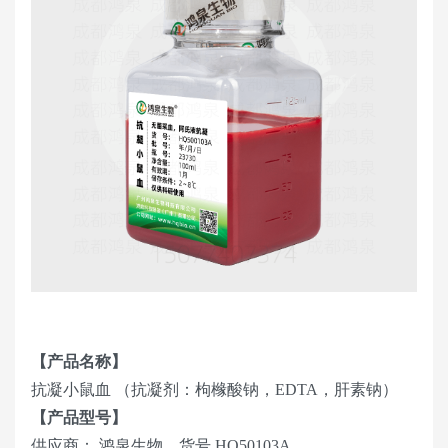
【产品名称】
抗凝小鼠血 （抗凝剂：枸橼酸钠，EDTA，肝素钠）
【产品型号】
供应商： 鸿泉生物，货号 HQ50103A