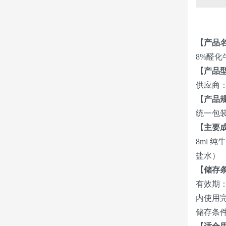
【产品
8%醛化
【产品
供应商： 
【产品
统一包装
【主要
8ml 
盐水）
【储存
有效期：
内使用
储存条件