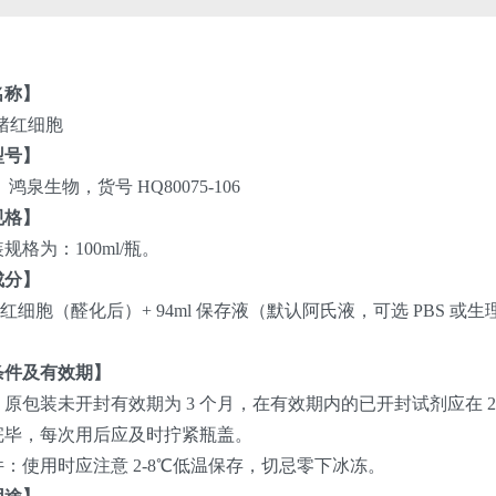
名称】
猪红细胞
型号】
鸿泉生物，货号 HQ80075-106
规格】
规格为：100ml/瓶。
成分】
纯猪红细胞（醛化后）+ 94ml 保存液（默认阿氏液，可选 PBS 或生
条件及有效期】
原包装未开封有效期为 3 个月，在有效期内的已开封试剂应在 2
完毕，每次用后应及时拧紧瓶盖。
：使用时应注意 2-8℃低温保存，切忌零下冰冻。