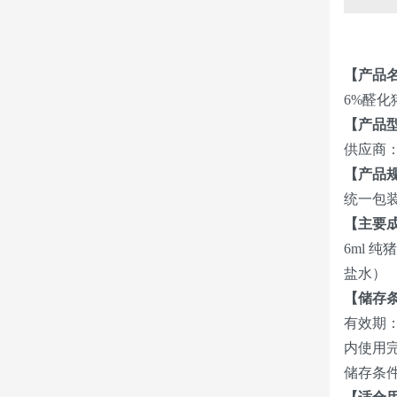
【产品
6%醛化
【产品
供应商： 
【产品
统一包装
【主要
6ml 
盐水）
【储存
有效期：
内使用
储存条件