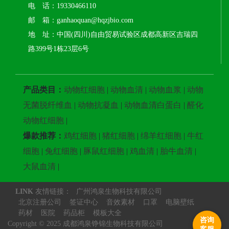
电 话：19330466110
邮 箱：ganhaoquan@hqzjbio.com
地 址：中国(四川)自由贸易试验区成都高新区吉瑞四
路399号1栋23层6号
产品类目：
动物红细胞
|
动物血清
|
动物血浆
|
动物
无菌脱纤维血
|
动物抗凝血
|
动物血清白蛋白
|
醛化
动物红细胞
|
爆款推荐：
鸡红细胞
|
猪红细胞
|
绵羊红细胞
|
牛红
细胞
|
兔红细胞
|
豚鼠红细胞
|
鸡血清
|
胎牛血清
|
大鼠血清
|
LINK
友情链接：
广州鸿泉生物科技有限公司
北京注册公司
签证中心
音效素材
口罩
电脑壁纸
药材
医院
药品柜
模板大全
咨询
Copyright © 2025 成都鸿泉铮锦生物科技有限公司