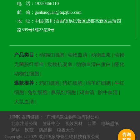
电 话：19330466110
邮 箱：ganhaoquan@hqzjbio.com
地 址：中国(四川)自由贸易试验区成都高新区吉瑞四
路399号1栋23层6号
产品类目：
动物红细胞
|
动物血清
|
动物血浆
|
动物
无菌脱纤维血
|
动物抗凝血
|
动物血清白蛋白
|
醛化
动物红细胞
|
爆款推荐：
鸡红细胞
|
猪红细胞
|
绵羊红细胞
|
牛红
细胞
|
兔红细胞
|
豚鼠红细胞
|
鸡血清
|
胎牛血清
|
大鼠血清
|
LINK
友情链接：
广州鸿泉生物科技有限公司
北京注册公司
签证中心
音效素材
口罩
电脑壁纸
药材
医院
药品柜
模板大全
咨询
Copyright © 2025 成都鸿泉铮锦生物科技有限公司