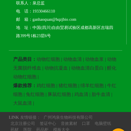
联系人：泉总监
电 话：19330466110
邮 箱：ganhaoquan@hqzjbio.com
地 址：中国(四川)自由贸易试验区成都高新区吉瑞四
路399号1栋23层6号
产品类目：
动物红细胞
|
动物血清
|
动物血浆
|
动物
无菌脱纤维血
|
动物抗凝血
|
动物血清白蛋白
|
醛化
动物红细胞
|
爆款推荐：
鸡红细胞
|
猪红细胞
|
绵羊红细胞
|
牛红
细胞
|
兔红细胞
|
豚鼠红细胞
|
鸡血清
|
胎牛血清
|
大鼠血清
|
LINK
友情链接：
广州鸿泉生物科技有限公司
北京注册公司
签证中心
音效素材
口罩
电脑壁纸
药材
医院
药品柜
模板大全