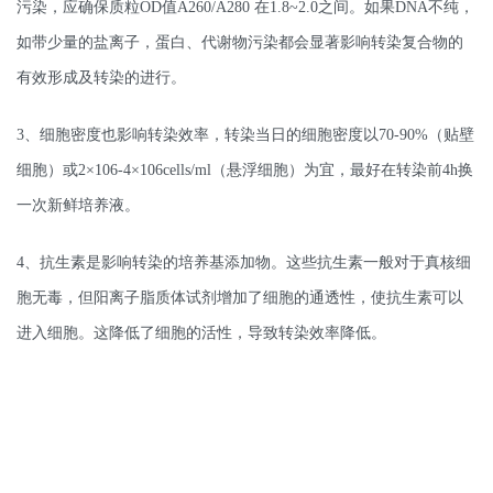
污染，应确保质粒OD值A260/A280 在1.8~2.0之间。如果DNA不纯，
如带少量的盐离子，蛋白、代谢物污染都会显著影响转染复合物的
有效形成及转染的进行。
3、细胞密度也影响转染效率，转染当日的细胞密度以70-90%（贴壁
细胞）或2×106-4×106cells/ml（悬浮细胞）为宜，最好在转染前4h换
一次新鲜培养液。
4、抗生素是影响转染的培养基添加物。这些抗生素一般对于真核细
胞无毒，但阳离子脂质体试剂增加了细胞的通透性，使抗生素可以
进入细胞。这降低了细胞的活性，导致转染效率降低。