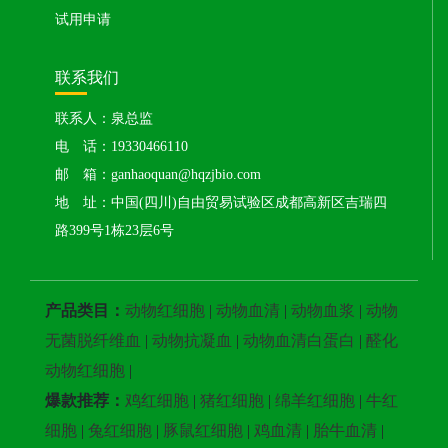
试用申请
联系我们
联系人：泉总监
电 话：19330466110
邮 箱：ganhaoquan@hqzjbio.com
地 址：中国(四川)自由贸易试验区成都高新区吉瑞四
路399号1栋23层6号
产品类目：
动物红细胞
|
动物血清
|
动物血浆
|
动物
无菌脱纤维血
|
动物抗凝血
|
动物血清白蛋白
|
醛化
动物红细胞
|
爆款推荐：
鸡红细胞
|
猪红细胞
|
绵羊红细胞
|
牛红
细胞
|
兔红细胞
|
豚鼠红细胞
|
鸡血清
|
胎牛血清
|