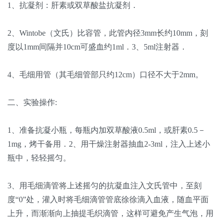
1、抗凝剂：肝素或双草酸盐抗凝剂．
2、Wintobe（文氏）比容管，此管内径3mm长约10mm，刻
度以1mm间隔并10cm可盛血约1ml．3、5ml注射器．
4、毛细用管（其毛细管部只约12cm）口径不大于2mm。
二、实验操作:
1、准备抗凝小瓶，每瓶内加双草酸液0.5ml，或肝素0.5－
1mg，烤干备用．2、用干燥注射器抽血2-3ml，注入上述小
瓶中，轻轻摇匀。
3、用毛细滴管将上述摇匀的抗凝血注入文氏管中，至刻
度“0”处，灌入时将毛细滴管管底徐徐滴入血液，随血平面
上升，而渐渐向上抽提毛织滴管，这样可避免产生气泡，用