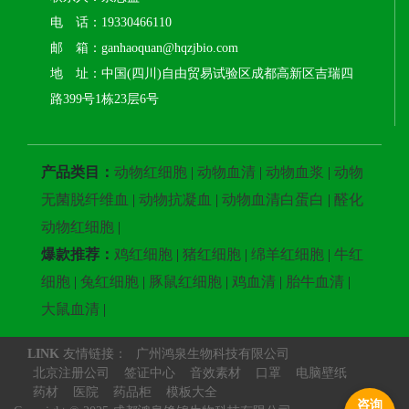
电 话：19330466110
邮 箱：ganhaoquan@hqzjbio.com
地 址：中国(四川)自由贸易试验区成都高新区吉瑞四
路399号1栋23层6号
产品类目：
动物红细胞
|
动物血清
|
动物血浆
|
动物
无菌脱纤维血
|
动物抗凝血
|
动物血清白蛋白
|
醛化
动物红细胞
|
爆款推荐：
鸡红细胞
|
猪红细胞
|
绵羊红细胞
|
牛红
细胞
|
兔红细胞
|
豚鼠红细胞
|
鸡血清
|
胎牛血清
|
大鼠血清
|
LINK
友情链接：
广州鸿泉生物科技有限公司
北京注册公司
签证中心
音效素材
口罩
电脑壁纸
药材
医院
药品柜
模板大全
咨询