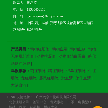
联系人：泉总监
电 话：19330466110
邮 箱：ganhaoquan@hqzjbio.com
地 址：中国(四川)自由贸易试验区成都高新区吉瑞四
路399号1栋23层6号
产品类目：
动物红细胞
|
动物血清
|
动物血浆
|
动物
无菌脱纤维血
|
动物抗凝血
|
动物血清白蛋白
|
醛化
动物红细胞
|
爆款推荐：
鸡红细胞
|
猪红细胞
|
绵羊红细胞
|
牛红
细胞
|
兔红细胞
|
豚鼠红细胞
|
鸡血清
|
胎牛血清
|
大鼠血清
|
LINK
友情链接：
广州鸿泉生物科技有限公司
北京注册公司
签证中心
音效素材
口罩
电脑壁纸
药材
医院
药品柜
模板大全