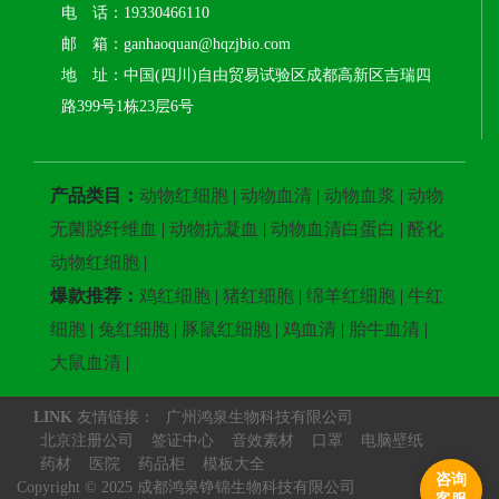
电 话：19330466110
邮 箱：ganhaoquan@hqzjbio.com
地 址：中国(四川)自由贸易试验区成都高新区吉瑞四
路399号1栋23层6号
产品类目：
动物红细胞
|
动物血清
|
动物血浆
|
动物
无菌脱纤维血
|
动物抗凝血
|
动物血清白蛋白
|
醛化
动物红细胞
|
爆款推荐：
鸡红细胞
|
猪红细胞
|
绵羊红细胞
|
牛红
细胞
|
兔红细胞
|
豚鼠红细胞
|
鸡血清
|
胎牛血清
|
大鼠血清
|
LINK
友情链接：
广州鸿泉生物科技有限公司
北京注册公司
签证中心
音效素材
口罩
电脑壁纸
药材
医院
药品柜
模板大全
咨询
Copyright © 2025 成都鸿泉铮锦生物科技有限公司