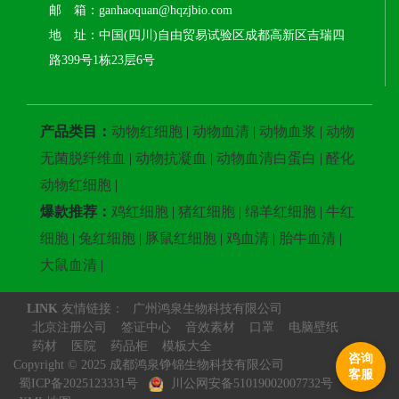
邮 箱：ganhaoquan@hqzjbio.com
地 址：中国(四川)自由贸易试验区成都高新区吉瑞四
路399号1栋23层6号
产品类目：
动物红细胞
|
动物血清
|
动物血浆
|
动物
无菌脱纤维血
|
动物抗凝血
|
动物血清白蛋白
|
醛化
动物红细胞
|
爆款推荐：
鸡红细胞
|
猪红细胞
|
绵羊红细胞
|
牛红
细胞
|
兔红细胞
|
豚鼠红细胞
|
鸡血清
|
胎牛血清
|
大鼠血清
|
LINK
友情链接：
广州鸿泉生物科技有限公司
北京注册公司
签证中心
音效素材
口罩
电脑壁纸
药材
医院
药品柜
模板大全
咨询
Copyright © 2025 成都鸿泉铮锦生物科技有限公司
客服
蜀ICP备2025123331号
川公网安备51019002007732号