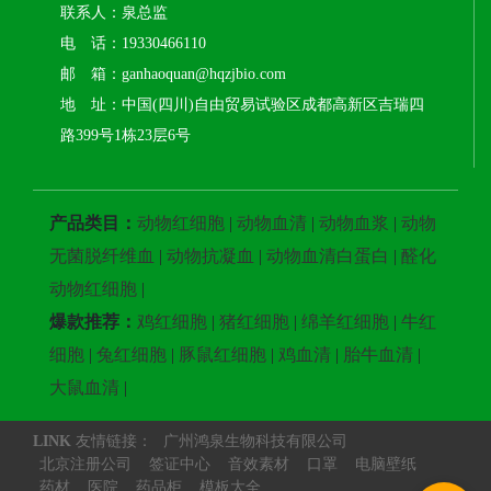
联系人：泉总监
电 话：19330466110
邮 箱：ganhaoquan@hqzjbio.com
地 址：中国(四川)自由贸易试验区成都高新区吉瑞四
路399号1栋23层6号
产品类目：
动物红细胞
|
动物血清
|
动物血浆
|
动物
无菌脱纤维血
|
动物抗凝血
|
动物血清白蛋白
|
醛化
动物红细胞
|
爆款推荐：
鸡红细胞
|
猪红细胞
|
绵羊红细胞
|
牛红
细胞
|
兔红细胞
|
豚鼠红细胞
|
鸡血清
|
胎牛血清
|
大鼠血清
|
LINK
友情链接：
广州鸿泉生物科技有限公司
北京注册公司
签证中心
音效素材
口罩
电脑壁纸
药材
医院
药品柜
模板大全