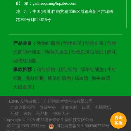
邮 箱：ganhaoquan@hqzjbio.com
地 址：中国(四川)自由贸易试验区成都高新区吉瑞四
路399号1栋23层6号
产品类目：
动物红细胞
|
动物血清
|
动物血浆
|
动物
无菌脱纤维血
|
动物抗凝血
|
动物血清白蛋白
|
醛化
动物红细胞
|
爆款推荐：
鸡红细胞
|
猪红细胞
|
绵羊红细胞
|
牛红
细胞
|
兔红细胞
|
豚鼠红细胞
|
鸡血清
|
胎牛血清
|
大鼠血清
|
LINK
友情链接：
广州鸿泉生物科技有限公司
北京注册公司
签证中心
音效素材
口罩
电脑壁纸
药材
医院
药品柜
模板大全
咨询
Copyright © 2025 成都鸿泉铮锦生物科技有限公司
客服
蜀ICP备2025123331号
川公网安备51019002007732号