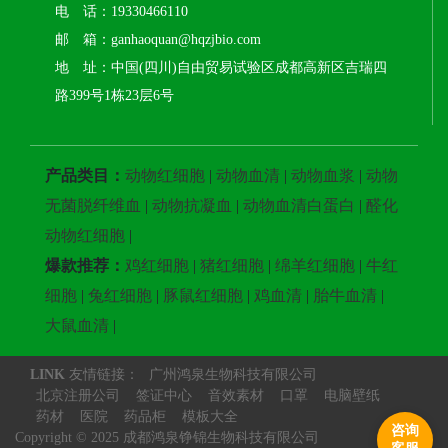
电 话：19330466110
邮 箱：ganhaoquan@hqzjbio.com
地 址：中国(四川)自由贸易试验区成都高新区吉瑞四
路399号1栋23层6号
产品类目：
动物红细胞
|
动物血清
|
动物血浆
|
动物
无菌脱纤维血
|
动物抗凝血
|
动物血清白蛋白
|
醛化
动物红细胞
|
爆款推荐：
鸡红细胞
|
猪红细胞
|
绵羊红细胞
|
牛红
细胞
|
兔红细胞
|
豚鼠红细胞
|
鸡血清
|
胎牛血清
|
大鼠血清
|
LINK
友情链接：
广州鸿泉生物科技有限公司
北京注册公司
签证中心
音效素材
口罩
电脑壁纸
药材
医院
药品柜
模板大全
咨询
Copyright © 2025 成都鸿泉铮锦生物科技有限公司