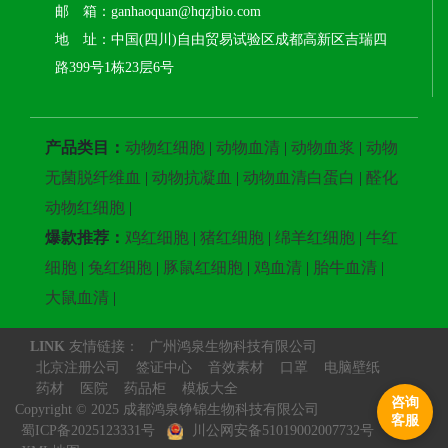
邮 箱：ganhaoquan@hqzjbio.com
地 址：中国(四川)自由贸易试验区成都高新区吉瑞四
路399号1栋23层6号
产品类目：
动物红细胞
|
动物血清
|
动物血浆
|
动物
无菌脱纤维血
|
动物抗凝血
|
动物血清白蛋白
|
醛化
动物红细胞
|
爆款推荐：
鸡红细胞
|
猪红细胞
|
绵羊红细胞
|
牛红
细胞
|
兔红细胞
|
豚鼠红细胞
|
鸡血清
|
胎牛血清
|
大鼠血清
|
LINK
友情链接：
广州鸿泉生物科技有限公司
北京注册公司
签证中心
音效素材
口罩
电脑壁纸
药材
医院
药品柜
模板大全
咨询
Copyright © 2025 成都鸿泉铮锦生物科技有限公司
客服
蜀ICP备2025123331号
川公网安备51019002007732号