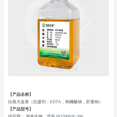
【产品名称】
比格犬血浆（抗凝剂：EDTA，枸橼酸钠，肝素钠）
【产品型号】
供应商： 鸿泉生物，货号 HQ70093E-500