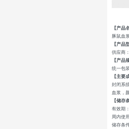
【产品
豚鼠血浆
【产品
供应商： 
【产品
统一包装
【主要
封闭系
血浆，
【储存
有效期：
周内使
储存条件