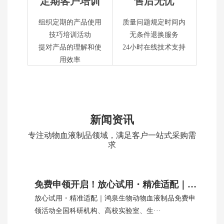
定期客户培训
售后无忧
组织定期的产品使用
质量问题规定时间内
技巧培训活动
无条件退换服务
提对产品的理解和使
24小时在线技术支持
用效率
新闻资讯
专注动物血液制品领域，满足客户一站式采购需
求
免费申领开启！放心试用・精准适配｜鸿泉生物动物血制品
放心试用・精准适配｜鸿泉生物动物血液制品免费申
领活动全国科研机构、高校实验室、生···