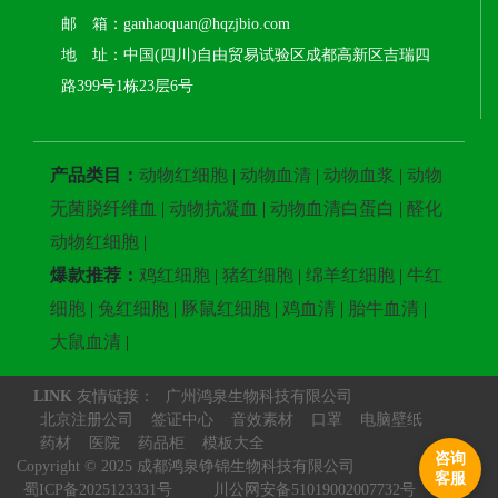
邮 箱：ganhaoquan@hqzjbio.com
地 址：中国(四川)自由贸易试验区成都高新区吉瑞四
路399号1栋23层6号
产品类目：
动物红细胞
|
动物血清
|
动物血浆
|
动物
无菌脱纤维血
|
动物抗凝血
|
动物血清白蛋白
|
醛化
动物红细胞
|
爆款推荐：
鸡红细胞
|
猪红细胞
|
绵羊红细胞
|
牛红
细胞
|
兔红细胞
|
豚鼠红细胞
|
鸡血清
|
胎牛血清
|
大鼠血清
|
LINK
友情链接：
广州鸿泉生物科技有限公司
北京注册公司
签证中心
音效素材
口罩
电脑壁纸
药材
医院
药品柜
模板大全
咨询
Copyright © 2025 成都鸿泉铮锦生物科技有限公司
客服
蜀ICP备2025123331号
川公网安备51019002007732号