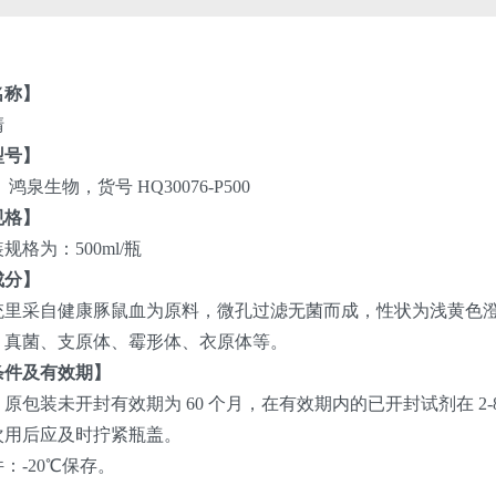
名称】
清
型号】
鸿泉生物，货号 HQ30076-P500
规格】
规格为：500ml/瓶
成分】
统里采自健康豚鼠血为原料，微孔过滤无菌而成，性状为浅黄色
、真菌、支原体、霉形体、衣原体等。
条件及有效期】
原包装未开封有效期为 60 个月，在有效期内的已开封试剂在 2-
次用后应及时拧紧瓶盖。
：-20℃保存。