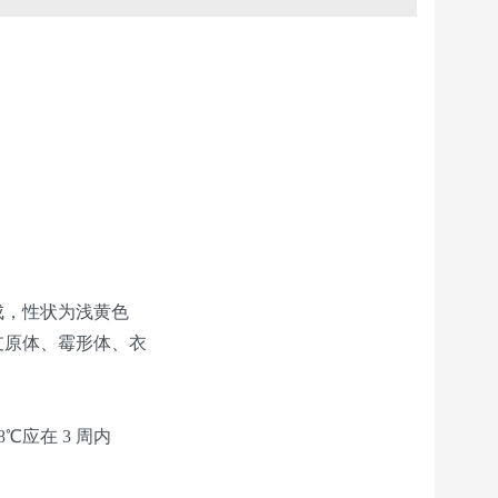
成，性状为浅黄色
支原体、霉形体、衣
℃应在 3 周内