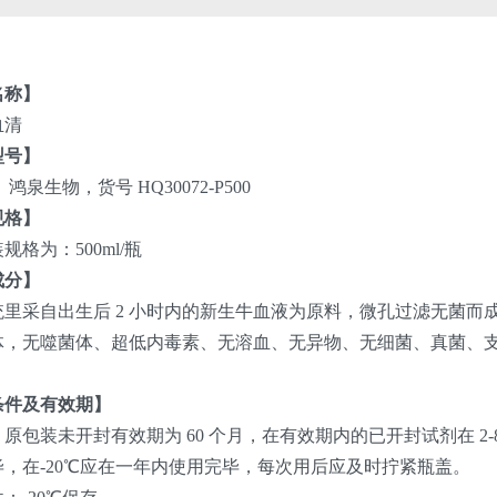
名称】
血清
型号】
鸿泉生物，货号 HQ30072-P500
规格】
规格为：500ml/瓶
成分】
统里采自出生后 2 小时内的新生牛血液为原料，微孔过滤无菌而
体，无噬菌体、超低内毒素、无溶血、无异物、无细菌、真菌、
。
条件及有效期】
原包装未开封有效期为 60 个月，在有效期内的已开封试剂在 2-8
毕，在-20℃应在一年内使用完毕，每次用后应及时拧紧瓶盖。