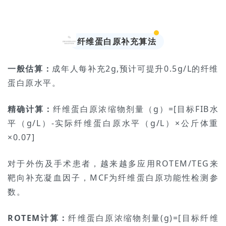
纤维蛋白原补充算法
一般估算：
成年人每补充2g,预计可提升0.5g/L的纤维
蛋白原水平。
精确计算：
纤维蛋白原浓缩物剂量（g）=[目标FIB水
平（g/L）-实际纤维蛋白原水平（g/L）×公斤体重
×0.07]
对于外伤及手术患者，越来越多应用ROTEM/TEG来
靶向补充凝血因子，
MCF
为纤维蛋白原功能性检测参
数。
ROTEM
计算：
纤维蛋白原浓缩物剂量(g)=[目标纤维