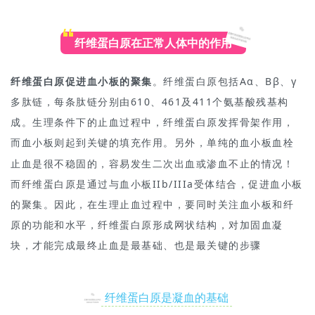
纤维蛋白原在正常人体中的作用
纤维蛋白原
促进血小板的聚集
。
纤维蛋白原包括
Aα
、Bβ、γ
多肽链，每条肽链分别由610、461及411个氨基酸残基构
成。
生理条件下的止血过程中，纤维蛋白原发挥骨架作用，
而血小板则起到关键的填充作用。
另外，单纯的血小板
血栓
止血是很不稳固的，容易发生二次出血或渗血不止的情况！
而纤维蛋白原是通过与血小板IIb/IIIa受体结合，促进血小板
的聚集。
因此，在生理止血过程中，要同时关注血小板和纤
原的功能和水平，纤维蛋白原形成网状结构，对加固血凝
块，才能完成最终止血是最基础、也是最关键的步骤
纤维蛋白原是凝血的基础