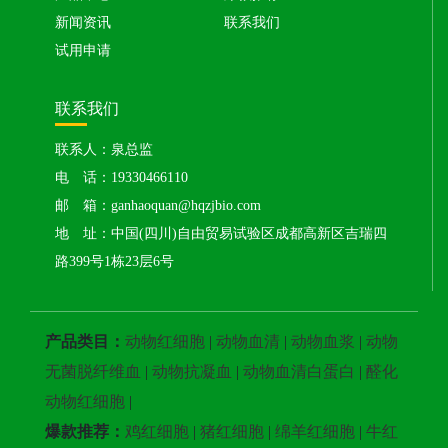
新闻资讯
联系我们
试用申请
联系我们
联系人：泉总监
电 话：19330466110
邮 箱：ganhaoquan@hqzjbio.com
地 址：中国(四川)自由贸易试验区成都高新区吉瑞四
路399号1栋23层6号
产品类目：
动物红细胞
|
动物血清
|
动物血浆
|
动物
无菌脱纤维血
|
动物抗凝血
|
动物血清白蛋白
|
醛化
动物红细胞
|
爆款推荐：
鸡红细胞
|
猪红细胞
|
绵羊红细胞
|
牛红