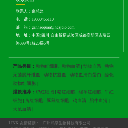
联系人：泉总监
电 话：19330466110
邮 箱：ganhaoquan@hqzjbio.com
地 址：中国(四川)自由贸易试验区成都高新区吉瑞四
路399号1栋23层6号
产品类目：
动物红细胞
|
动物血清
|
动物血浆
|
动物
无菌脱纤维血
|
动物抗凝血
|
动物血清白蛋白
|
醛化
动物红细胞
|
爆款推荐：
鸡红细胞
|
猪红细胞
|
绵羊红细胞
|
牛红
细胞
|
兔红细胞
|
豚鼠红细胞
|
鸡血清
|
胎牛血清
|
大鼠血清
|
LINK
友情链接：
广州鸿泉生物科技有限公司