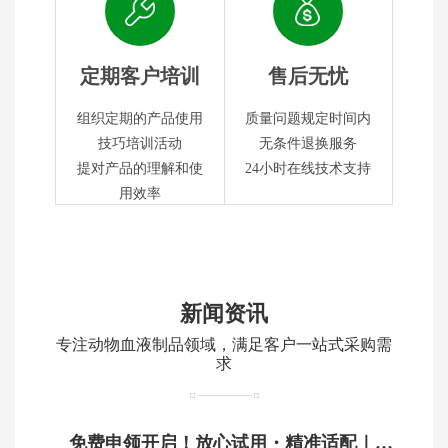
定期客户培训
售后无忧
组织定期的产品使用
质量问题规定时间内
技巧培训活动
无条件退换服务
提对产品的理解和使
24小时在线技术支持
用效率
新闻资讯
专注动物血液制品领域，满足客户一站式采购需
求
免费申领开启！放心试用・精准适配｜鸿泉生物动物血制品