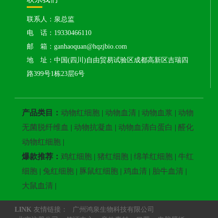
联系人：泉总监
电 话：19330466110
邮 箱：ganhaoquan@hqzjbio.com
地 址：中国(四川)自由贸易试验区成都高新区吉瑞四
路399号1栋23层6号
产品类目：
动物红细胞
|
动物血清
|
动物血浆
|
动物
无菌脱纤维血
|
动物抗凝血
|
动物血清白蛋白
|
醛化
动物红细胞
|
爆款推荐：
鸡红细胞
|
猪红细胞
|
绵羊红细胞
|
牛红
细胞
|
兔红细胞
|
豚鼠红细胞
|
鸡血清
|
胎牛血清
|
大鼠血清
|
LINK
友情链接：
广州鸿泉生物科技有限公司