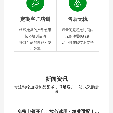
定期客户培训
售后无忧
组织定期的产品使用
质量问题规定时间内
技巧培训活动
无条件退换服务
提对产品的理解和使
24小时在线技术支持
用效率
新闻资讯
专注动物血液制品领域，满足客户一站式采购需
求
免费申领开启！放心试用・精准适配｜鸿泉生物动物血制品