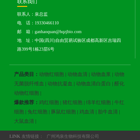
联系我们
联系人：泉总监
电 话：19330466110
邮 箱：ganhaoquan@hqzjbio.com
地 址：中国(四川)自由贸易试验区成都高新区吉瑞四
路399号1栋23层6号
产品类目：
动物红细胞
|
动物血清
|
动物血浆
|
动物
无菌脱纤维血
|
动物抗凝血
|
动物血清白蛋白
|
醛化
动物红细胞
|
爆款推荐：
鸡红细胞
|
猪红细胞
|
绵羊红细胞
|
牛红
细胞
|
兔红细胞
|
豚鼠红细胞
|
鸡血清
|
胎牛血清
|
大鼠血清
|
LINK
友情链接：
广州鸿泉生物科技有限公司