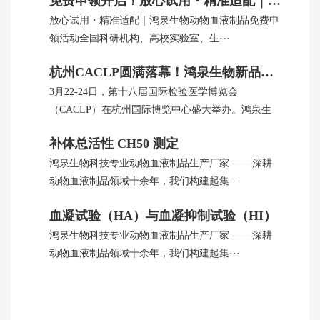
免费申领开启！放心试用・精准适配｜鸿泉生物动物血制品
放心试用・精准适配｜鸿泉生物动物血液制品免费申
领活动全国科研机构、高校实验室、生···
杭州CACLP圆满落幕！鸿泉生物新品引全球瞩目
3月22-24日，第十八届国际检验医学博览会
（CACLP）在杭州国际博览中心盛大举办。鸿泉生
···
补体总活性 CH50 测定
鸿泉生物科技专业动物血液制品生产厂家 ——深耕
动物血液制品领域十余年，我们构建起集···
血凝试验（HA）与血凝抑制试验（HI）
鸿泉生物科技专业动物血液制品生产厂家 ——深耕
动物血液制品领域十余年，我们构建起集···