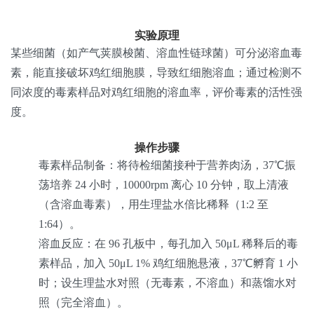
实验原理
某些细菌（如产气荚膜梭菌、溶血性链球菌）可分泌溶血毒
素，能直接破坏鸡红细胞膜，导致红细胞溶血；通过检测不
同浓度的毒素样品对鸡红细胞的溶血率，评价毒素的活性强
度。
操作步骤
毒素样品制备
：将待检细菌接种于营养肉汤，37℃振
荡培养 24 小时，10000rpm 离心 10 分钟，取上清液
（含溶血毒素），用生理盐水倍比稀释（1:2 至
1:64）。
溶血反应
：在 96 孔板中，每孔加入 50μL 稀释后的毒
素样品，加入 50μL 1% 鸡红细胞悬液，37℃孵育 1 小
时；设生理盐水对照（无毒素，不溶血）和蒸馏水对
照（完全溶血）。