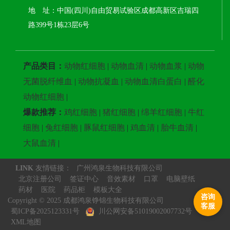
地 址：中国(四川)自由贸易试验区成都高新区吉瑞四
路399号1栋23层6号
产品类目：
动物红细胞
|
动物血清
|
动物血浆
|
动物
无菌脱纤维血
|
动物抗凝血
|
动物血清白蛋白
|
醛化
动物红细胞
|
爆款推荐：
鸡红细胞
|
猪红细胞
|
绵羊红细胞
|
牛红
细胞
|
兔红细胞
|
豚鼠红细胞
|
鸡血清
|
胎牛血清
|
大鼠血清
|
LINK
友情链接：
广州鸿泉生物科技有限公司
北京注册公司
签证中心
音效素材
口罩
电脑壁纸
药材
医院
药品柜
模板大全
咨询
Copyright © 2025 成都鸿泉铮锦生物科技有限公司
客服
蜀ICP备2025123331号
川公网安备51019002007732号
XML地图