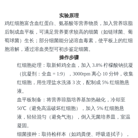
实验原理
鸡红细胞富含血红蛋白、氨基酸等营养物质，加入营养琼脂
后制成血平板，可满足营养要求较高的细菌（如链球菌、葡
萄球菌）生长；部分细菌能分泌溶血毒素，使平板上的红细
胞溶解，通过溶血类型可初步鉴定细菌。
操作步骤
红细胞处理
：取新鲜鸡全血，加入 3.8% 柠檬酸钠抗凝
（抗凝剂：全血 = 1:9），3000rpm 离心 10 分钟，收集
红细胞，用生理盐水洗涤 3 次，配制成 5% 红细胞悬
液。
血平板制备
：将营养琼脂培养基加热融化，冷却至
50℃（避免高温破坏红细胞），加入 5% 红细胞悬
液，轻轻混匀（避免气泡），倒入无菌培养皿，室温
凝固。
细菌接种
：取待检样本（如鸡粪便、呼吸道拭子），