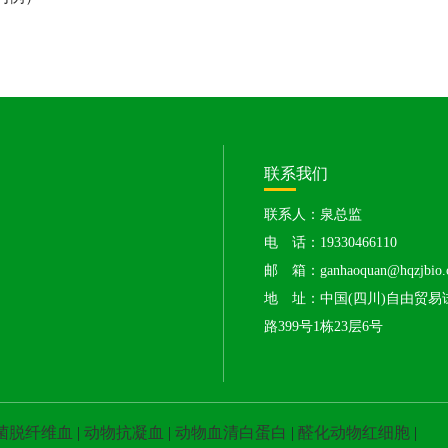
联系我们
联系人：泉总监
电 话：19330466110
邮 箱：ganhaoquan@hqzjbio.
地 址：中国(四川)自由贸
路399号1栋23层6号
菌脱纤维血
|
动物抗凝血
|
动物血清白蛋白
|
醛化动物红细胞
|