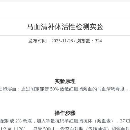
马血清补体活性检测实验
发布时间：2025-11-26 / 浏览数：324
实验原理
溶血；通过测定能使 50% 致敏红细胞溶血的马血清稀释度，
操作步骤
配制成 2% 悬液，加入等量抗绵羊红细胞抗体（溶血素），37℃孵
2 至 1:128），每管 500μL；设空白对照（仅缓冲液）和溶血