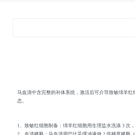
马血清中含完整的补体系统，激活后可介导致敏绵羊红细胞
态。
1、致敏红细胞制备
：绵羊红细胞用生理盐水洗涤 3 次，
2、血清稀释
：马血清用巴比妥缓冲液做 2 倍梯度稀释（1: